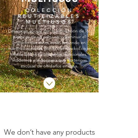
COLECCIÓN
REUTILIZABLES
MULTIUSOS
Deseamos apoyar con la eliminación de los
plásticos de un solo uso y disminuir el
impacto que estos están teniendo en
nuestros océanos, por lo que GeckoEco te
ofrece bolsos re utilizables, funcionales,
modernos y lindos para que no tengas
excusas de olvidarlos en casa.
We don’t have any products