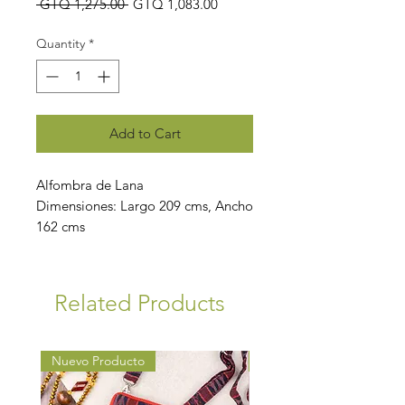
Regular
Sale
 GTQ 1,275.00 
GTQ 1,083.00
Price
Price
Quantity
*
Add to Cart
Alfombra de Lana
Dimensiones: Largo 209 cms, Ancho
162 cms
Related Products
Nuevo Producto
Nuevo Producto