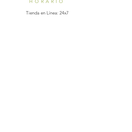
HORARIO
Tienda en Línea: 24x7
Atención al Cliente:
Lunes - Viernes: 7 am - 10 pm
AYUDA
Preguntas Frecuentes
SUSCRÍBETE