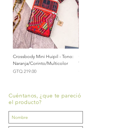
Crossbody Mini Huipil - Tono:
Crossbody Mini Huipil -
Naranja/Corinto/Multicolor
Verde/Verde Hoja/Verd
Price
Price
GTQ 219.00
GTQ 219.00
Cuéntanos, ¿que te pareció
el producto?