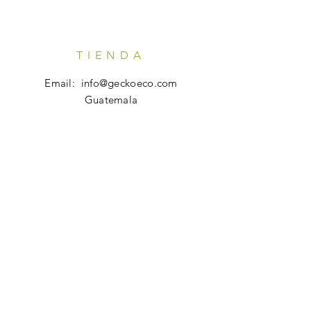
TIENDA
Email:
info@geckoeco.com
Guatemala
HORARIO
Tienda en Línea: 24x7
Atención al Cliente:
Lunes - Viernes: 7 am - 10 pm
AYUDA
Preguntas Frecuentes