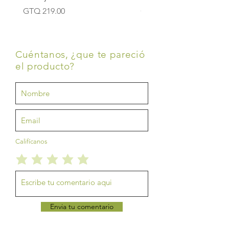
Price
Price
GTQ 219.00
GTQ 219.00
Cuéntanos, ¿que te pareció
el producto?
Califícanos
Envia tu comentario