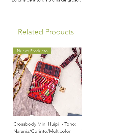
Related Products
Nuevo Producto
Nuevo Producto
Crossbody Mini Huipil - Tono:
Crossbody Mini Huipil -
Naranja/Corinto/Multicolor
Verde/Verde Hoja/Verd