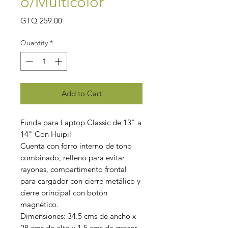
o/Multicolor
Price
GTQ 259.00
Quantity
*
Add to Cart
Funda para Laptop Classic de 13" a
14" Con Huipil
Cuenta con forro interno de tono
combinado, relleno para evitar
rayones, compartimento frontal
para cargador con cierre metálico y
cierre principal con botón
magnético.
Dimensiones: 34.5 cms de ancho x
28 cms de alto x 1.5 cms de grosor.